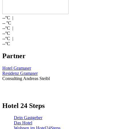
--
°C |
--
°C
--
°C |
--
°C
--
°C |
--
°C
Partner
Hotel Gramaser
Residenz Gramaser
Consulting Andreas Steibl
Hotel 24 Steps
Dein Gastgeber
Das Hotel
Wohnen im Hotel24Steps