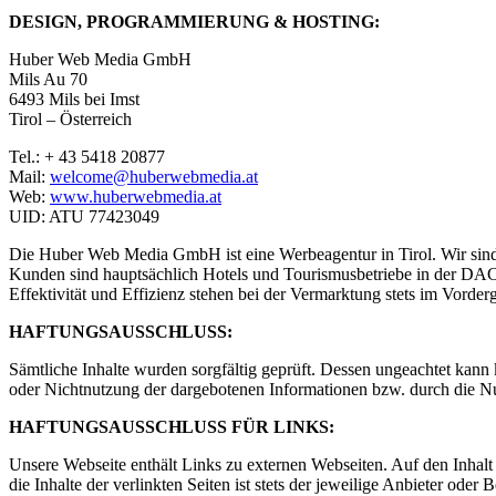
DESIGN, PROGRAMMIERUNG & HOSTING:
Huber Web Media GmbH
Mils Au 70
6493 Mils bei Imst
Tirol – Österreich
Tel.: + 43 5418 20877
Mail:
welcome@huberwebmedia.at
Web:
www.huberwebmedia.at
UID: ATU 77423049
Die Huber Web Media GmbH ist eine Werbeagentur in Tirol. Wir sind
Kunden sind hauptsächlich Hotels und Tourismusbetriebe in der DA
Effektivität und Effizienz stehen bei der Vermarktung stets im Vorder
HAFTUNGSAUSSCHLUSS:
Sämtliche Inhalte wurden sorgfältig geprüft. Dessen ungeachtet kann
oder Nichtnutzung der dargebotenen Informationen bzw. durch die Nut
HAFTUNGSAUSSCHLUSS FÜR LINKS:
Unsere Webseite enthält Links zu externen Webseiten. Auf den Inhalt
die Inhalte der verlinkten Seiten ist stets der jeweilige Anbieter ode